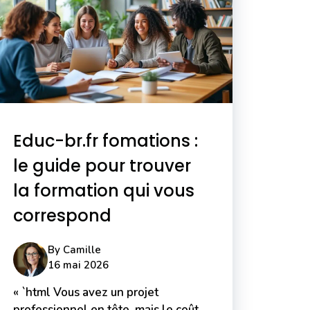
Educ-br.fr fomations :
le guide pour trouver
la formation qui vous
correspond
By
Camille
16 mai 2026
« `html Vous avez un projet
professionnel en tête, mais le coût