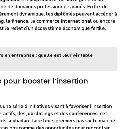
ude de domaines professionnels variés. En
Île-de-
ulièrement dynamique, les diplômés peuvent accéder à
ng
, la
finance
, le
commerce international
ou encore
est le reflet d’un écosystème économique fertile,
s en entreprise : quelle est leur véritable
pour booster l’insertion
ne série d’initiatives visant à favoriser l’insertion
eractifs, des
job-datings
et des
conférences
, cet
ts souhaitant faire leurs premiers pas sur le marché
occasions comme des opportunités pour rencontrer